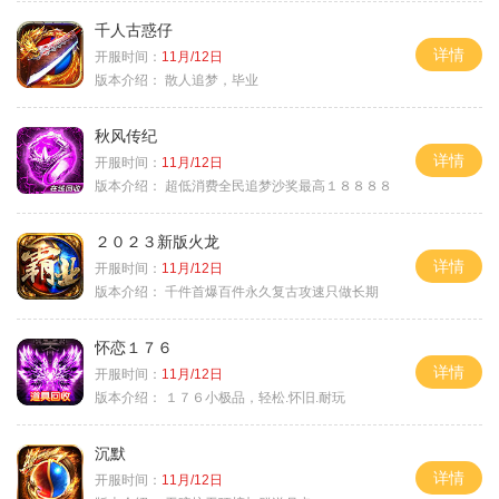
千人古惑仔
详情
开服时间：
11月/12日
版本介绍：
散人追梦，毕业
秋风传纪
详情
开服时间：
11月/12日
版本介绍：
超低消费全民追梦沙奖最高１８８８８
２０２３新版火龙
详情
开服时间：
11月/12日
版本介绍：
千件首爆百件永久复古攻速只做长期
怀恋１７６
详情
开服时间：
11月/12日
版本介绍：
１７６小极品，轻松.怀旧.耐玩
沉默
详情
开服时间：
11月/12日