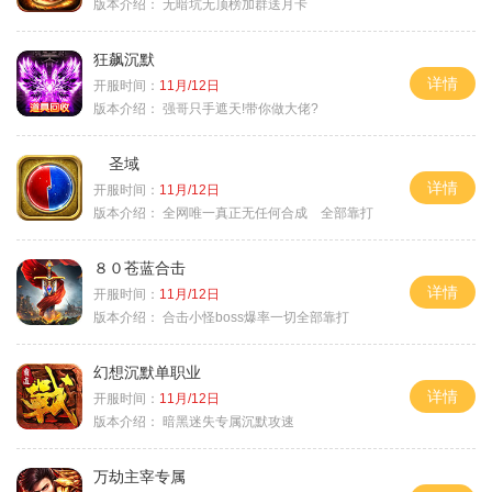
版本介绍：
无暗坑无顶榜加群送月卡
狂飙沉默
详情
开服时间：
11月/12日
版本介绍：
强哥只手遮天!带你做大佬?
圣域
详情
开服时间：
11月/12日
版本介绍：
全网唯一真正无任何合成 全部靠打
８０苍蓝合击
详情
开服时间：
11月/12日
版本介绍：
合击小怪boss爆率一切全部靠打
幻想沉默单职业
详情
开服时间：
11月/12日
版本介绍：
暗黑迷失专属沉默攻速
万劫主宰专属