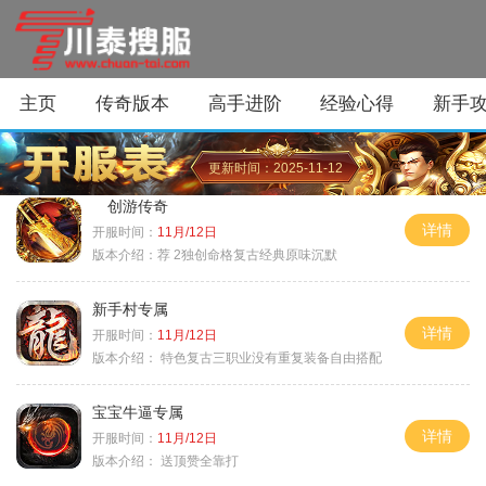
主页
传奇版本
高手进阶
经验心得
新手
更新时间：2025-11-12
创游传奇
详情
开服时间：
11月/12日
版本介绍：
荐 2独创命格复古经典原味沉默
新手村专属
详情
开服时间：
11月/12日
版本介绍：
特色复古三职业没有重复装备自由搭配
宝宝牛逼专属
详情
开服时间：
11月/12日
版本介绍：
送顶赞全靠打