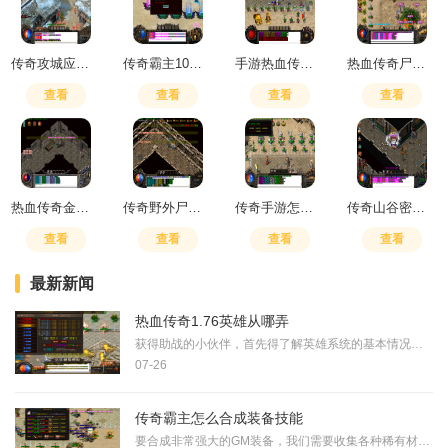
传奇攻城应该怎样占领皇宫
传奇霸主10倍经验卷怎么用
手游热血传奇平民玩什么好
热血传奇尸魔洞和骨魔洞掉什么
查看
查看
查看
查看
热血传奇金条哪里兑换
传奇野外尸王在哪刷新
传奇手游怎么刷装备
传奇山谷密道怎么走图解
查看
查看
查看
查看
最新新闻
热血传奇1.76英雄从哪弄
获得助战的小伙伴，首先得了解英雄系统的基本情况。英雄指的是游戏里可以帮忙战斗的特殊伙伴，他们有不同的属性和技能，能够大大增强你的实力。在开始领取英雄之前，你需要先
07-26
传奇霸主怎么合成装备技能
要合成非常强大的GM装备，我们需要收集各种稀有材料。这些材料包括高级矿石和高级宝石等，而且合成过程需要一定的技能和经验。大家可以收集GM装备合成所需要的材料，这些材料通