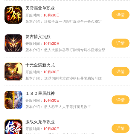
天雲霸业单职业
详情
开服时间：
10月/30日
版本介绍：
终极全爆一切靠打爆率全开长久稳定
复古情义沉默
详情
开服时间：
10月/30日
版本介绍：
散人大服神器靠打剧情专属小怪爆全部
十元全满新火龙
详情
开服时间：
10月/30日
版本介绍：
送满切割满攻速沙捐狂暴赞助皆可嫖
１８０星辰战神
详情
开服时间：
10月/30日
版本介绍：
散人称王人人平等打魔龙教主
激战火龙单职业
详情
开服时间：
10月/30日