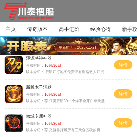
主页
传奇版本
高手进阶
经验心得
新手
更新时间：2025-11-21
渾源將神神器
详情
开服时间：
10月/30日
版本介绍：
赞助好打地图免费没有套路散人好混
新版木子沉默
详情
开服时间：
10月/30日
版本介绍：
荐 只卖赞助30一个爆率全开白票天堂
倾城专属神器
详情
开服时间：
10月/30日
版本介绍：
荐 充值靠打爆所有三天合区砍的爽