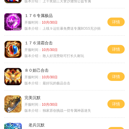
版本介绍：
上千奖励三天拿沙激情公益专属
１７６专属极品
详情
开服时间：
10月/30日
版本介绍：
上线９运狂暴免费送专属BOSS无沙捐
１７６清霜合击
详情
开服时间：
10月/30日
版本介绍：
散人好混赞助可打长久耐玩
８０妲己合击
详情
开服时间：
10月/30日
版本介绍：
最好玩的极品合击
完美沉默
详情
开服时间：
10月/30日
版本介绍：
独家原创挑战一切专属神器迷失
老兵沉默