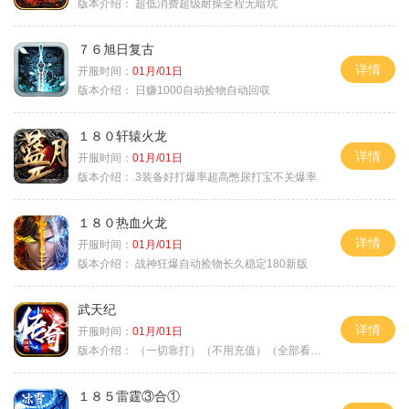
版本介绍：
超低消费超级耐操全程无暗坑
７６旭日复古
详情
开服时间：
01月/01日
版本介绍：
日赚1000自动捡物自动回収
１８０轩辕火龙
详情
开服时间：
01月/01日
版本介绍：
3装备好打爆率超高憋尿打宝不关爆率
１８０热血火龙
详情
开服时间：
01月/01日
版本介绍：
战神狂爆自动捡物长久稳定180新版
武天纪
详情
开服时间：
01月/01日
版本介绍：
（一切靠打）（不用充值）（全部看脸）
１８５雷霆③合①