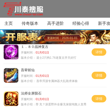
主页
传奇版本
高手进阶
经验心得
新手
更新时间：2026-01-01
１．８０战神复古
详情
开服时间：
01月/01日
版本介绍：
道士2只狗1.76老复古开天好打
吾辈斩仙
详情
开服时间：
01月/01日
版本介绍：
吾帝浑源专属神器大乱跪求体验
法师全屏陨石
详情
开服时间：
01月/01日
版本介绍：
荐 充？滚蛋野外全爆无保留纯散人首秀