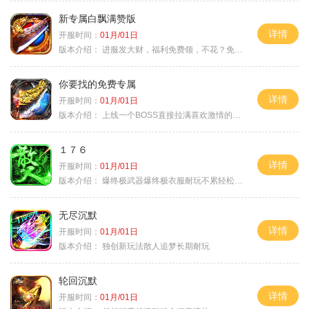
新专属白飘满赞版
详情
开服时间：
01月/01日
版本介绍：
进服发大财，福利免费领，不花？免费通关！
你要找的免费专属
详情
开服时间：
01月/01日
版本介绍：
上线一个BOSS直接拉满喜欢激情的朋友进
１７６
详情
开服时间：
01月/01日
版本介绍：
爆终极武器爆终极衣服耐玩不累轻松满级
无尽沉默
详情
开服时间：
01月/01日
版本介绍：
独创新玩法散人追梦长期耐玩
轮回沉默
详情
开服时间：
01月/01日