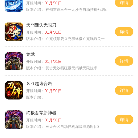
详情
开服时间：
01月/01日
版本介绍：
神州雷霆三合一无沙卷自动挂机+回収
天門迷失无限刀
详情
开服时间：
01月/01日
版本介绍：
０充领顶赞０充得终极０充玩通关一
龙武
详情
开服时间：
01月/01日
版本介绍：
复古无沙捐狂暴无捐献无限抗米
８０超速合击
详情
开服时间：
01月/01日
版本介绍：
终极吾辈新神器
详情
开服时间：
01月/01日
版本介绍：
三天合区自动挂机浑源渾源斩仙3